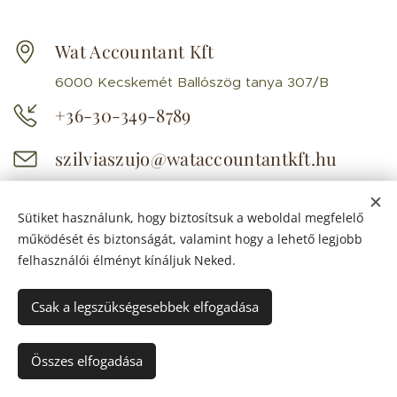
Wat Accountant Kft
6000 Kecskemét Ballószög tanya 307/B
+36-30-349-8789
szilviaszujo@wataccountantkft.hu
facebook.com/wataccountantkft
Sütiket használunk, hogy biztosítsuk a weboldal megfelelő
működését és biztonságát, valamint hogy a lehető legjobb
felhasználói élményt kínáljuk Neked.
Csak a legszükségesebbek elfogadása
© 1998-2025 Wat Accountant Kft minden jog fenntartva
Adószakértés , Adótanácsadás , Könyvelés , Bérszámfejtés
Összes elfogadása
Sütik