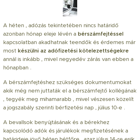
A héten , adózás tekintetében nincs határidő
azonban hónap eleje lévén a
bérszámfejtéssel
kapcsolatban akadhatnak teendők és érdemes már
most
készülni az adófizetési kötelezettségekre
annál is inkább , mivel negyedév zárás van ebben a
hónapban .
A bérszámfejtéshez szükséges dokumentumokat
akik még nem juttaták el a bérszámfejtő kollégának
, tegyék meg mihamarabb , mivel vészesen közelít
a jogszabály szerinti bérfizetési nap , július 10-e .
A bevallsok benyújtásának és a bérekhez
kapcsolódó adók és járulékok megfizetésének a
határideje jövő héten hétfőre , azaz július 14-re esik