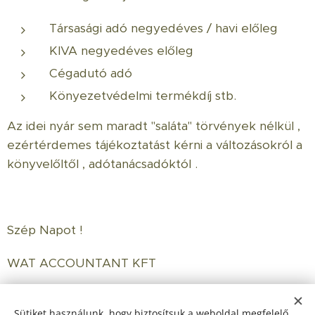
Társasági adó negyedéves / havi előleg
KIVA negyedéves előleg
Cégadutó adó
Könyezetvédelmi termékdíj stb.
Az idei nyár sem maradt "saláta" törvények nélkül ,
ezértérdemes tájékoztatást kérni a változásokról a
könyvelőltől , adótanácsadóktól .
Szép Napot !
WAT ACCOUNTANT KFT
Sütiket használunk, hogy biztosítsuk a weboldal megfelelő
Share